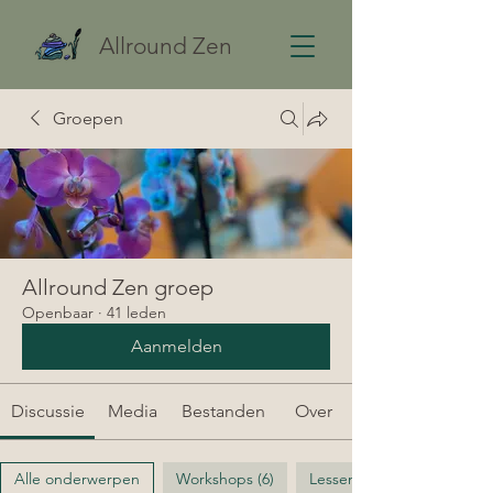
Allround Zen
Groepen
Allround Zen groep
Openbaar
·
41 leden
Aanmelden
Discussie
Media
Bestanden
Over
Alle onderwerpen
Workshops (6)
Lessenrooster (6)