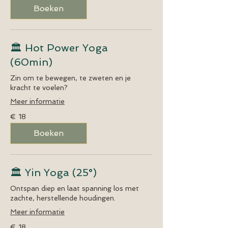
Boeken
🏛️ Hot Power Yoga
(60min)
Zin om te bewegen, te zweten en je
kracht te voelen?
Meer informatie
18
€ 18
euro
Boeken
🏛️ Yin Yoga (25°)
Ontspan diep en laat spanning los met
zachte, herstellende houdingen.
Meer informatie
18
€ 18