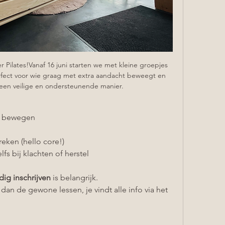
 Pilates!Vanaf 16 juni starten we met kleine groepjes 
rfect voor wie graag met extra aandacht beweegt en 
een veilige en ondersteunende manier.
te bewegen
reken (hello core!)
fs bij klachten of herstel
jdig inschrijven
 is belangrijk.
 dan de gewone lessen, je vindt alle info via het 