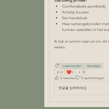
Wat breng je mee?
Comfortabele sportkledij
Antislip kousen
Een handdoek
Haar samengebonden met ee
kunnen vastzitten in het toe
Ik kijk er enorm naar uit om dit 
weten.
Lessenrooster
Nieuwtjes
❤️
0
2
2 reacties
0 opmerkingen
댓글을 입력하세요.