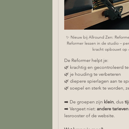
✨ Nieuw bij Allround Zen: Reformer
Reformer lessen in de studio – pe
kracht opbouwt op 
De Reformer helpt je:
🌿 krachtig en gecontroleerd 
🌿 je houding te verbeteren
🌿 diepere spierlagen aan te sp
🌿 soepel en sterk te worden, zel
➡️ De groepen zijn 
klein
, dus 
ti
➡️ Vergeet niet: 
andere tarieven
lesrooster of de website.