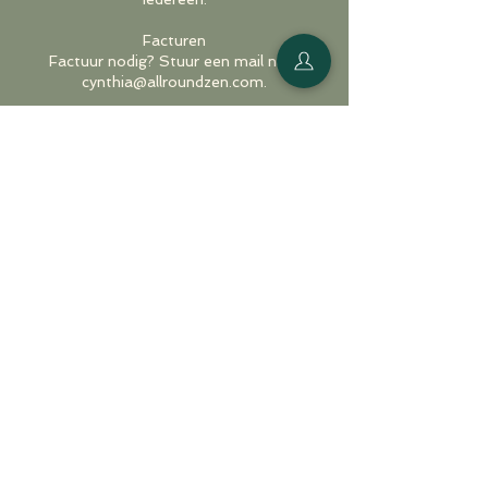
Facturen
Factuur nodig? Stuur een mail naar
cynthia@allroundzen.com.
✨ Met deze afspraken zorgen we voor
duidelijkheid en rust, zodat jij je helemaal
kunt focussen op je me-time moment bij
Allround Zen.
Contactgegevens
Londerzeel
Lode Meeusplein 1,
Londerzeel, Belgium
cynthia@allroundzen.com
Mechelen
Brusselsesteenweg 376,