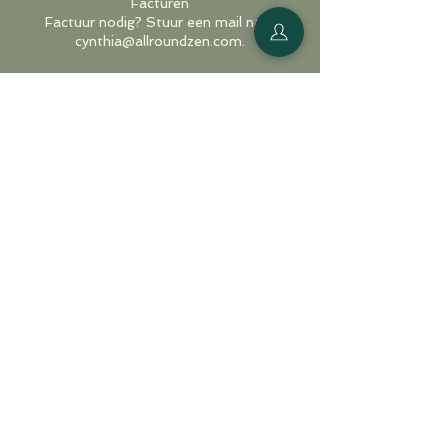
Facturen
Factuur nodig? Stuur een mail naar
cynthia@allroundzen.com.
✨ Met deze afspraken zorgen we voor
duidelijkheid en rust, zodat jij je helemaal
kunt focussen op je me-time moment bij
Allround Zen.
Contactgegevens
Londerzeel
Lode Meeusplein 1,
Londerzeel, Belgium
cynthia@allroundzen.com
Mechelen
Brusselsesteenweg 376,
Mechelen, Belgium
cynthia@allroundzen.com