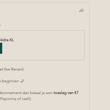
L
Nidra XL
t Ilse Renard. 
te beginnen 🌙
 abonnement dan betaal je een 
toeslag van €7
 Payconiq of cash).