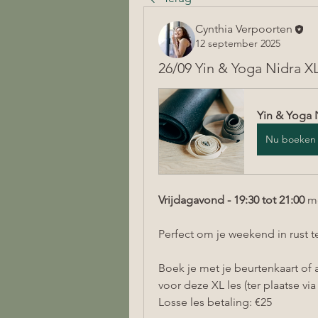
Cynthia Verpoorten
12 september 2025
26/09 Yin & Yoga Nidra X
Yin & Yoga 
Nu boeken
Vrijdagavond - 19:30 tot 21:00 
me
Perfect om je weekend in rust 
Boek je met je beurtenkaart of
voor deze XL les (ter plaatse via
Losse les betaling: €25