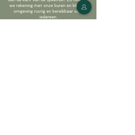
we rekening met onze buren en blijft de
omgeving rustig en bereikbaar voor
iedereen.
Facturen
Factuur nodig? Stuur een mail naar
cynthia@allroundzen.com.
✨ Met deze afspraken zorgen we voor
duidelijkheid en rust, zodat jij je helemaal
kunt focussen op je me-time moment bij
Allround Zen.
Contactgegevens
Mechelen
Brusselsesteenweg 376, Mechelen,
Belgium
cynthia@allroundzen.com