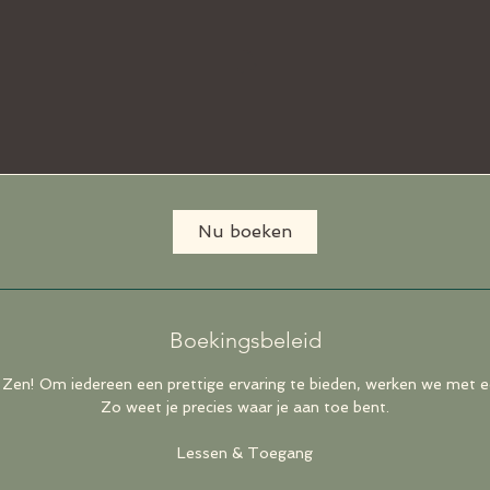
Nu boeken
Boekingsbeleid
 Zen! Om iedereen een prettige ervaring te bieden, werken we met e
Zo weet je precies waar je aan toe bent.
Lessen & Toegang