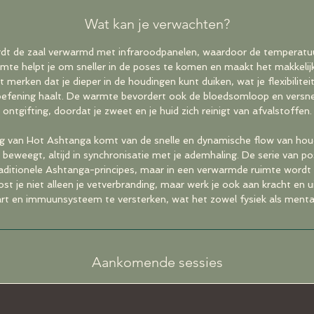
Wat kan je verwachten?
dt de zaal verwarmd met infraroodpanelen, waardoor de temperatu
rmte helpt je om sneller in de poses te komen en maakt het makkelijk
 merken dat je dieper in de houdingen kunt duiken, wat je flexibilitei
oefening haalt. De warmte bevordert ook de bloedsomloop en versne
ontgifting, doordat je zweet en je huid zich reinigt van afvalstoffen.
ng van Hot Ashtanga komt van de snelle en dynamische flow van houd
beweegt, altijd in synchronisatie met je ademhaling. De serie van pose
traditionele Ashtanga-principes, maar in een verwarmde ruimte wordt 
t je niet alleen je vetverbranding, maar werk je ook aan kracht en
hart en immuunsysteem te versterken, wat het zowel fysiek als menta
Aankomende sessies