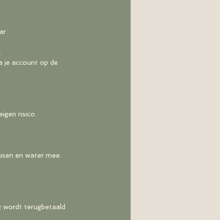
ar.
.
a je account op de
igen risico.
kousen en water mee.
ag wordt terugbetaald