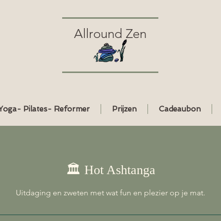
Allround Zen
Yoga- Pilates- Reformer
Prijzen
Cadeaubon
🏛️ Hot Ashtanga
Uitdaging en zweten met wat fun en plezier op je mat.