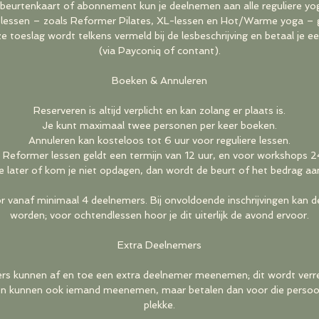
eurtenkaart of abonnement kun je deelnemen aan alle reguliere yog
 lessen – zoals Reformer Pilates, XL-lessen en Hot/Warme yoga – 
e toeslag wordt telkens vermeld bij de lesbeschrijving en betaal je e
(via Payconiq of contant).
Boeken & Annuleren
Reserveren is altijd verplicht en kan zolang er plaats is.
Je kunt maximaal twee personen per keer boeken.
Annuleren kan kosteloos tot 6 uur voor reguliere lessen.
 Reformer lessen geldt een termijn van 12 uur, en voor workshops 24
e later of kom je niet opdagen, dan wordt de beurt of het bedrag a
 vanaf minimaal 4 deelnemers. Bij onvoldoende inschrijvingen kan d
worden; voor ochtendlessen hoor je dit uiterlijk de avond ervoor.
Extra Deelnemers
s kunnen af en toe een extra deelnemer meenemen; dit wordt verre
 kunnen ook iemand meenemen, maar betalen dan voor die persoon 
plekke.