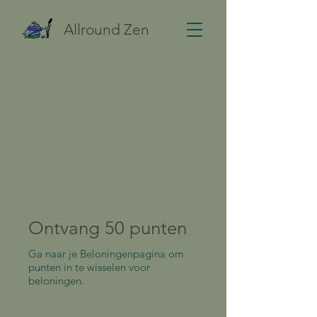
Allround Zen
Ontvang 50 punten
Ga naar je Beloningenpagina om
punten in te wisselen voor
beloningen.