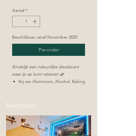
Aantal
*
Beschikbaar vanaf November 2025
Pre-order
Eindelijk een natuurlijke deodorant
waar je op kunt rekenen 🌿
Vrij van Aluminium, Alcohol, Baking
Soda en Parfum
Beschermt 24 uur
Ook geurloos verkrijgbaar
Mechelen
Gaat tenminste 1 maand mee bij
dagelijks gebruik
1. 24 uur bescherming
De zinkricinoleaat houdt je oksels tot