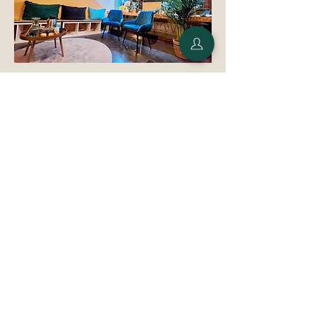
wel 24 uur beschermd tegen nare
geurtjes. Met deze deodorant voel je
je de hele dag fris, zelfs tijdens het
sporten! Zinkricinoleaat is daarnaast
zacht voor de oksels en een perfect
Volg ons
alternatief voor Baking Soda.
2. Verzorgt de huid
De voedende oliën en verzachtende
Londerzeel
wassen verzorgen en hydrateren de
huid optimaal. Dit maakt de
deodorant heel geschikt voor de
gevoelige huid. De wassen vormen
een dun filmlaagje op de huid zodat
deze wordt beschermd tegen
invloeden van buitenaf.
3. Laat geen vlekken achter
De deodorant trekt snel in en laat
geen witte strepen of vettige vlekken
achter op kleding, zelfs niet op