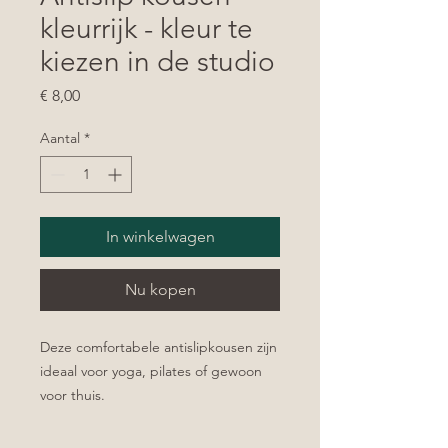
kleurrijk - kleur te
kiezen in de studio
Prijs
€ 8,00
Aantal
*
In winkelwagen
Nu kopen
Deze comfortabele antislipkousen zijn
ideaal voor yoga, pilates of gewoon
voor thuis.
Verkrijgbaar in verschillende kleuren –
de exacte kleur kies je ter plaatse bij